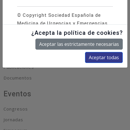
Socios
© Copyright Sociedad Española de
Medicina de Urgencias y Emergencias
Hazte Socio
(SEMES) 2020 | C/ Poeta Joan
¿Acepta la política de cookies?
Acceso Socios
Maragall, 60, 1.º – 28020 Madrid | Tel.
Aceptar las estrictamente necesarias
91 570 12 84
info@semes.org
|
AVISO
Científico
LEGAL
|
POLÍTICA DE
Aceptar todas
COOKIES
|
POLÍTICA DE PRIVACIDAD
Publicaciones
Documentos
Eventos
Congresos
Jornadas