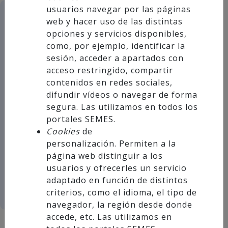
usuarios navegar por las páginas
web y hacer uso de las distintas
ABIERTO PLAZO DE INSCRIPCIÓN A
opciones y servicios disponibles,
como, por ejemplo, identificar la
CURSO INSTRUCTORES SOPORTE
sesión, acceder a apartados con
VITAL BASICO (BIC)
acceso restringido, compartir
contenidos en redes sociales,
Dirigido a personal médico,
difundir vídeos o navegar de forma
enfermería y técnicos sanitarios.
segura. Las utilizamos en todos los
portales SEMES.
¡Plazas limitadas!
Cookies
de
Periodo de inscripción hasta el día
personalización. Permiten a la
20 de febrero de 2026.
página web distinguir a los
usuarios y ofrecerles un servicio
adaptado en función de distintos
criterios, como el idioma, el tipo de
navegador, la región desde donde
accede, etc. Las utilizamos en