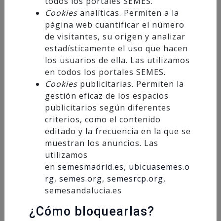
todos los portales SEMES.
ABIERTO PLAZO DE INSCRIPCIÓN A CURSO
Cookies
analíticas. Permiten a la
INSTRUCTORES SOPORTE VITAL BASICO (BIC)
página web cuantificar el número
de visitantes, su origen y analizar
Dirigido a personal médico, enfermería y
estadísticamente el uso que hacen
técnicos sanitarios.
los usuarios de ella. Las utilizamos
en todos los portales SEMES.
Periodo de inscripción hasta el día 20 de febrero
Cookies
publicitarias. Permiten la
de 2026
gestión eficaz de los espacios
publicitarios según diferentes
¡Plazas limitadas!
criterios, como el contenido
editado y la frecuencia en la que se
muestran los anuncios. Las
INFORMACIÓN DE INSCRIPCIÓN
utilizamos
en
semesmadrid.es
,
ubicuasemes.o
INSCRIPCIÓN ONLINE
rg
,
semes.org
,
semesrcp.org
,
semesandalucia.es
¿Cómo bloquearlas?