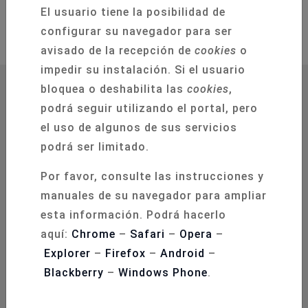
El usuario tiene la posibilidad de
configurar su navegador para ser
avisado de la recepción de
cookies
o
impedir su instalación. Si el usuario
bloquea o deshabilita las
cookies
,
podrá seguir utilizando el portal, pero
el uso de algunos de sus servicios
podrá ser limitado.
C/ Mozárabe, 1. Edificio Parque. Local 2. 18006
Por favor, consulte las instrucciones y
Granada
manuales de su navegador para ampliar
+34 958 20 35 11
esta información. Podrá hacerlo
+34 958 20 35 50
aquí:
Chrome
–
Safari
–
Opera
–
Explorer
–
Firefox
–
Android
–
secretaria@semesandalucia.es
Blackberry
–
Windows Phone
.