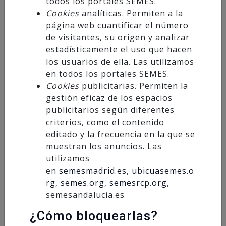
todos los portales SEMES.
El curso se ha desarrollado en las instalaciones
Cookies
analíticas. Permiten a la
del
Centro Impúlsame
, del
Ayuntamiento de
página web cuantificar el número
Mairena del Alcor
, que ha colaborado cediendo
de visitantes, su origen y analizar
sus espacios para la realización de esta
estadísticamente el uso que hacen
actividad. Asimismo, la organización ha
los usuarios de ella. Las utilizamos
agradecido la colaboración de la empresa
en todos los portales SEMES.
Cookies
publicitarias. Permiten la
Cardio Máster
, cuyo apoyo ha contribuido al
gestión eficaz de los espacios
correcto desarrollo de las jornadas formativas.
publicitarios según diferentes
criterios, como el contenido
La actividad ha reunido a
14 alumnos
editado y la frecuencia en la que se
procedentes de diferentes provincias
muestran los anuncios. Las
andaluzas
, además de contar con la
utilizamos
participación de profesionales llegados desde
en
semesmadrid.es
,
ubicuasemes.o
otras comunidades autónomas, lo que pone de
rg
,
semes.org
,
semesrcp.org
,
manifiesto el interés y el prestigio que despierta
semesandalucia.es
esta formación especializada.
¿Cómo bloquearlas?