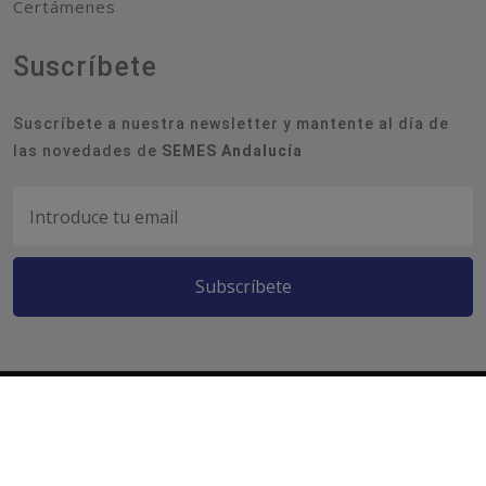
Certámenes
Suscríbete
Suscríbete a nuestra newsletter y mantente al día de
las novedades de
SEMES Andalucía
Subscríbete
Copyright @ 2026 SEMES Andalucía /
Privacidad
/
Aviso legal
/
Política de Cookies