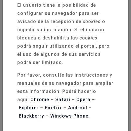
Durante las dos jornadas, los asistentes han
El usuario tiene la posibilidad de
recibido formación teórica y práctica en
configurar su navegador para ser
técnicas avanzadas de soporte vital pediátrico,
avisado de la recepción de
cookies
o
siguiendo los estándares establecidos por el
impedir su instalación. Si el usuario
European Resuscitation Council (ERC)
a través
bloquea o deshabilita las
cookies
,
del programa
EPALS (European Paediatric
podrá seguir utilizando el portal, pero
Advanced Life Support)
. El entrenamiento ha
el uso de algunos de sus servicios
permitido reforzar competencias esenciales
podrá ser limitado.
para la atención de niños en situaciones de
emergencia y cuidados críticos.
Por favor, consulte las instrucciones y
manuales de su navegador para ampliar
Desde la organización se ha destacado el
esta información. Podrá hacerlo
elevado nivel de participación, la implicación de
aquí:
Chrome
–
Safari
–
Opera
–
los alumnos y la calidad del equipo docente,
Explorer
–
Firefox
–
Android
–
aspectos que han sido clave para el éxito de
Blackberry
–
Windows Phone
.
esta edición.