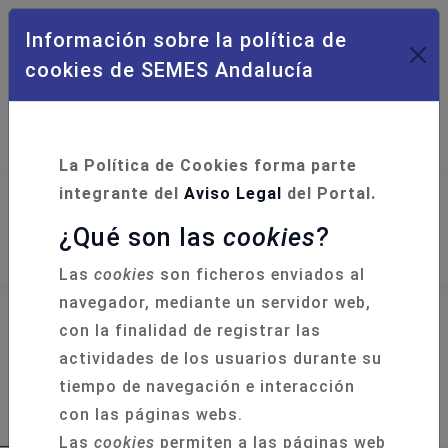
Información sobre la política de
cookies de SEMES Andalucía
Campus Formación
Acceso Socios
La Política de Cookies forma parte
integrante del
Aviso Legal
del Portal.
¿Qué son las
cookies
?
Las
cookies
son ficheros enviados al
navegador, mediante un servidor web,
con la finalidad de registrar las
actividades de los usuarios durante su
Éxito del Curso de Soporte Vital
tiempo de navegación e interacción
Pediátrico EPALS organizado por
con las páginas webs.
SEMES Andalucía en Sevilla
Las
cookies
permiten a las páginas web