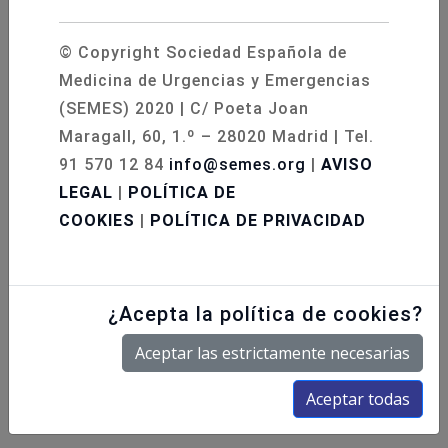
Con este tipo de iniciativas,
SEMES Andalucía
reafirma su compromiso con la formación
© Copyright Sociedad Española de
continuada de los profesionales sanitarios y
Medicina de Urgencias y Emergencias
con la mejora de la calidad asistencial en el
(SEMES) 2020 | C/ Poeta Joan
ámbito de las urgencias y emergencias. En esta
Maragall, 60, 1.º – 28020 Madrid | Tel.
ocasión, la formación ha estado centrada en la
91 570 12 84
info@semes.org
|
AVISO
atención pediátrica, un área especialmente
LEGAL
|
POLÍTICA DE
sensible que requiere una preparación específica
COOKIES
|
POLÍTICA DE PRIVACIDAD
y altamente especializada, contribuyendo así a
una atención más segura, eficaz y de mayor
calidad para los pacientes más jóvenes.
¿Acepta la política de cookies?
Aceptar las estrictamente necesarias
Aceptar todas