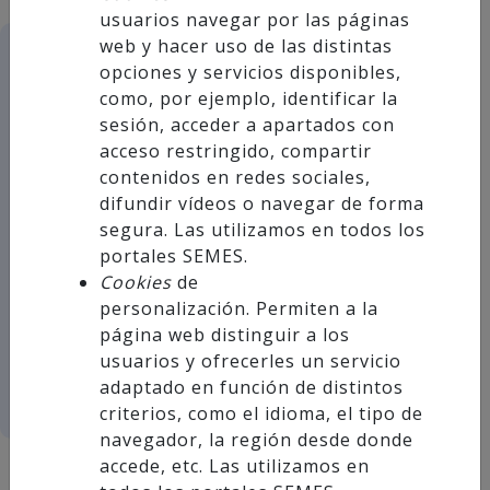
usuarios navegar por las páginas
web y hacer uso de las distintas
opciones y servicios disponibles,
Durante los días 16 y 17 de junio se
como, por ejemplo, identificar la
sesión, acceder a apartados con
ha celebrado con gran éxito el
acceso restringido, compartir
Curso de Soporte Vital Pediátrico
contenidos en redes sociales,
con certificación ERC (EPALS)
,
difundir vídeos o navegar de forma
organizado por
SEMES Andalucía
,
segura. Las utilizamos en todos los
una actividad formativa de alto
portales SEMES.
nivel dirigida a profesionales
Cookies
de
personalización. Permiten a la
sanitarios especializados en la
página web distinguir a los
atención urgente y emergente del
usuarios y ofrecerles un servicio
paciente pediátrico.
adaptado en función de distintos
criterios, como el idioma, el tipo de
navegador, la región desde donde
accede, etc. Las utilizamos en