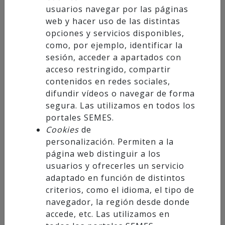
usuarios navegar por las páginas
C/ Mozárabe, 1. Edificio Parque. Local 2. 18006
web y hacer uso de las distintas
Granada
opciones y servicios disponibles,
+34 958 20 35 11
como, por ejemplo, identificar la
+34 958 20 35 50
sesión, acceder a apartados con
acceso restringido, compartir
secretaria@semesandalucia.es
contenidos en redes sociales,
difundir vídeos o navegar de forma
segura. Las utilizamos en todos los
portales SEMES.
Socios
Cookies
de
personalización. Permiten a la
página web distinguir a los
Hazte Socio
usuarios y ofrecerles un servicio
Acceso Socios
adaptado en función de distintos
criterios, como el idioma, el tipo de
Científico
navegador, la región desde donde
accede, etc. Las utilizamos en