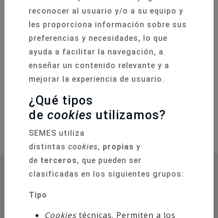
14-05-2025
reconocer al usuario y/o a su equipo y
les proporciona información sobre sus
Un/a
Médico/a General
con pasión por la
preferencias y necesidades, lo que
medicina, habilidades comunicativas y
ayuda a facilitar la navegación, a
capacidad para trabajar en equipo. Valoramos el
enseñar un contenido relevante y a
trato humano, la empatía y el compromiso con
mejorar la experiencia de usuario.
la mejora continua.
¿Qué tipos
de
cookies
utilizamos?
SEMES utiliza
distintas
cookies
,
propias
y
de
terceros
, que pueden ser
clasificadas en los siguientes grupos:
Tipo
Cookies
técnicas. Permiten a los