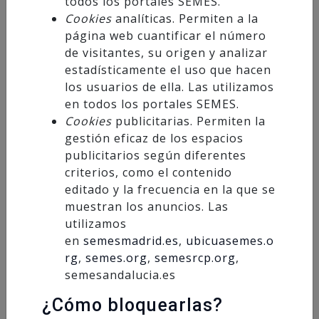
todos los portales SEMES.
Cookies
analíticas. Permiten a la
Instagram
página web cuantificar el número
de visitantes, su origen y analizar
estadísticamente el uso que hacen
Telegram
los usuarios de ella. Las utilizamos
en todos los portales SEMES.
Cookies
publicitarias. Permiten la
Suscríbete a nuestra newsletter
gestión eficaz de los espacios
publicitarios según diferentes
¡Suscríbete a nuestra newsletter y mantente
criterios, como el contenido
al día de las novedades de SEMES Andalucía!
editado y la frecuencia en la que se
muestran los anuncios. Las
utilizamos
en
semesmadrid.es
,
ubicuasemes.o
rg
,
semes.org
,
semesrcp.org
,
Suscribirme
semesandalucia.es
¿Cómo bloquearlas?