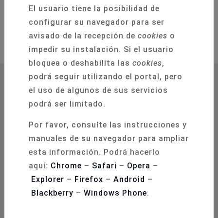
El usuario tiene la posibilidad de
configurar su navegador para ser
avisado de la recepción de
cookies
o
impedir su instalación. Si el usuario
bloquea o deshabilita las
cookies
,
podrá seguir utilizando el portal, pero
el uso de algunos de sus servicios
podrá ser limitado.
Por favor, consulte las instrucciones y
C/ Mozárabe, 1. Edificio Parque. Local 2. 18006
manuales de su navegador para ampliar
Granada
esta información. Podrá hacerlo
+34 958 20 35 11
aquí:
Chrome
–
Safari
–
Opera
–
Explorer
–
Firefox
–
Android
–
+34 958 20 35 50
Blackberry
–
Windows Phone
.
secretaria@semesandalucia.es