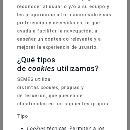
reconocer al usuario y/o a su equipo y
2025
2022
les proporciona información sobre sus
preferencias y necesidades, lo que
ayuda a facilitar la navegación, a
enseñar un contenido relevante y a
mejorar la experiencia de usuario.
¿Qué tipos
de
cookies
utilizamos?
SEMES utiliza
Congreso
distintas
cookies
,
propias
y
24 Congreso SEMES
de
terceros
, que pueden ser
Andalucía
clasificadas en los siguientes grupos:
6 - 7 Noviembre 2025
Tipo
Cookies
técnicas. Permiten a los