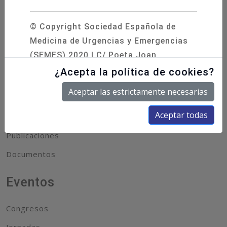
© Copyright Sociedad Española de
Socios
Medicina de Urgencias y Emergencias
(SEMES) 2020 | C/ Poeta Joan
Hazte Socio
Maragall, 60, 1.º – 28020 Madrid | Tel.
¿Acepta la política de cookies?
Acceso Socios
91 570 12 84
info@semes.org
|
AVISO
Aceptar las estrictamente necesarias
LEGAL
|
POLÍTICA DE
Científico
COOKIES
|
POLÍTICA DE PRIVACIDAD
Aceptar todas
Publicaciones
Documentos
Eventos
Congresos
Jornadas